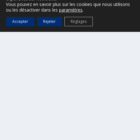
Vous pouvez en savoir plus sur les cookies que nous utilisons
ou les désactiver dans les
paramètres
.
Accepter
Rejeter
Réglages
CONTACT
Ville de Saint-Tropez
2, Place de l’Hôtel de Ville
B.P. 161 – 83 992 Saint-Tropez cedex
Tel : 04 94 55 90 00
Horaires d’ouverture
Du lundi au vendredi, de 8h30 à 12h30 et de 13h30 à 17h.
presse@ville-sainttropez.fr
04 94 55 90 59 / 04 94 55 90 56