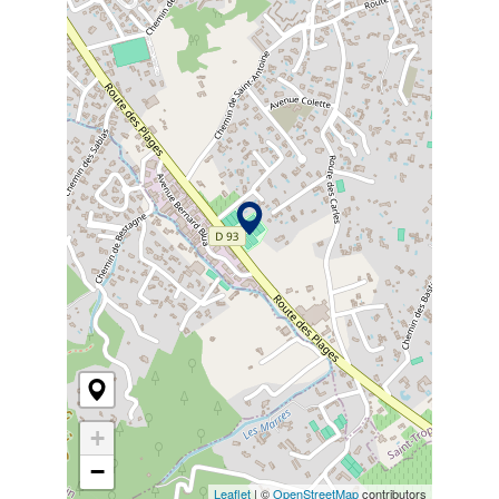
+
−
Leaflet
| ©
OpenStreetMap
contributors