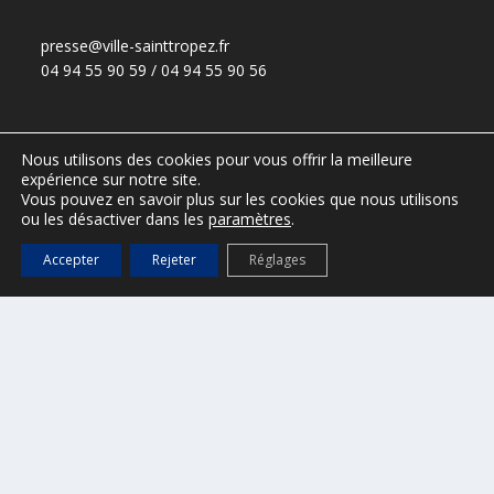
presse@ville-sainttropez.fr
04 94 55 90 59 / 04 94 55 90 56
Nous utilisons des cookies pour vous offrir la meilleure
ESPACE VTC – réservé aux VTC
expérience sur notre site.
(Accès :
DGS@ville-sainttropez.fr
)
Vous pouvez en savoir plus sur les cookies que nous utilisons
Tel. Police Municipale : 04 94 54 86 65
ou les désactiver dans les
paramètres
.
Accepter
Rejeter
Réglages
Port de Saint-Tropez
Office de tourisme de Saint-Tropez
Mentions légales
Règlementation – informations au public