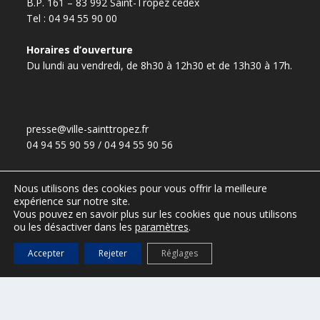
B.P. 161 – 83 992 Saint-Tropez cedex
Tel : 04 94 55 90 00
Horaires d’ouverture
Du lundi au vendredi, de 8h30 à 12h30 et de 13h30 à 17h.
presse@ville-sainttropez.fr
04 94 55 90 59 / 04 94 55 90 56
Nous utilisons des cookies pour vous offrir la meilleure
expérience sur notre site.
ESPACE VTC – réservé aux VTC
Vous pouvez en savoir plus sur les cookies que nous utilisons
(Accès :
DGS@ville-sainttropez.fr
)
ou les désactiver dans les
paramètres
.
Tel. Police Municipale : 04 94 54 86 65
Accepter
Rejeter
Réglages