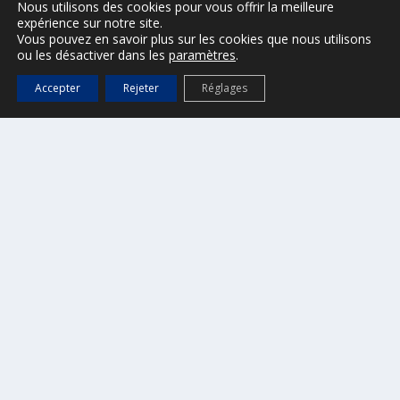
Nous utilisons des cookies pour vous offrir la meilleure
OFFICE DE TOURISME
expérience sur notre site.
Vous pouvez en savoir plus sur les cookies que nous utilisons
>
Site internet
ou les désactiver dans les
paramètres
.
Accepter
Rejeter
Réglages
CONTACT
Ville de Saint-Tropez
2, Place de l’Hôtel de Ville
B.P. 161 – 83 992 Saint-Tropez cedex
Tel : 04 94 55 90 00