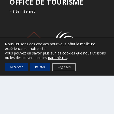
OFFICE DE TOURISME
>
Site internet
Nous utilisons des cookies pour vous offrir la meilleure
expérience sur notre site.
Vous pouvez en savoir plus sur les cookies que nous utilisons
ou les désactiver dans les
paramètres
.
Accepter
Rejeter
Réglages
CONTACT
Ville de Saint-Tropez
2, Place de l’Hôtel de Ville
B.P. 161 – 83 992 Saint-Tropez cedex
Tel : 04 94 55 90 00