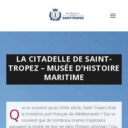
LA CITADELLE DE SAINT-
TROPEZ – MUSÉE D’HISTOIRE
MARITIME
Q
ui se souvient qu’au XVIIIe siècle, Saint-Tropez était
le troisième port français de Méditerranée ? Qui se
souvient que de nombreux marins tropéziens
passaient la moitié de leur vie dans l’Empire ottoman ? Qui