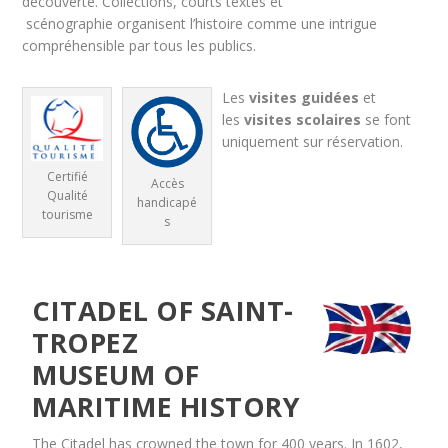
découverte. Collections, courts textes et
scénographie organisent l’histoire comme une intrigue
compréhensible par tous les publics.
Les
visites guidées
et
les
visites scolaires
se font
uniquement sur réservation.
Certifié
Accès
Qualité
handicapé
tourisme
s
CITADEL OF SAINT-
TROPEZ
MUSEUM OF
MARITIME HISTORY
The Citadel has crowned the town for 400 years. In 1602,