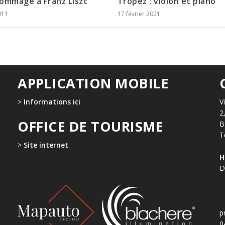
ommage à Franz Liszt
Tropez : violon et piano
011
17 février 2021
APPLICATION MOBILE
>
Informations ici
V
2
OFFICE DE TOURISME
B
T
>
Site internet
H
D
p
0