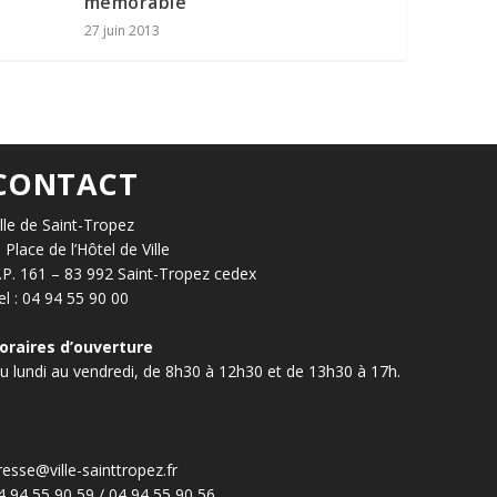
mémorable
27 juin 2013
CONTACT
ille de Saint-Tropez
, Place de l’Hôtel de Ville
.P. 161 – 83 992 Saint-Tropez cedex
el : 04 94 55 90 00
oraires d’ouverture
u lundi au vendredi, de 8h30 à 12h30 et de 13h30 à 17h.
resse@ville-sainttropez.fr
4 94 55 90 59 / 04 94 55 90 56