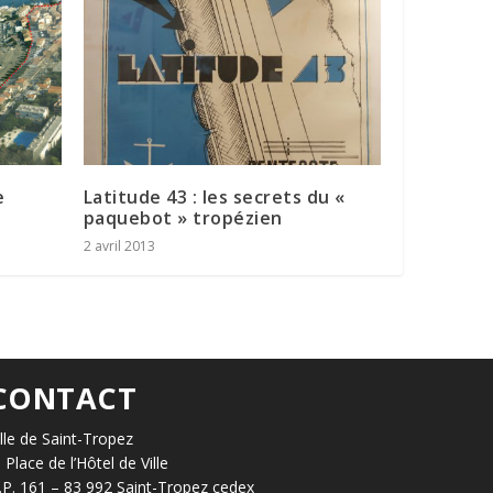
e
Latitude 43 : les secrets du «
paquebot » tropézien
2 avril 2013
CONTACT
ille de Saint-Tropez
, Place de l’Hôtel de Ville
.P. 161 – 83 992 Saint-Tropez cedex