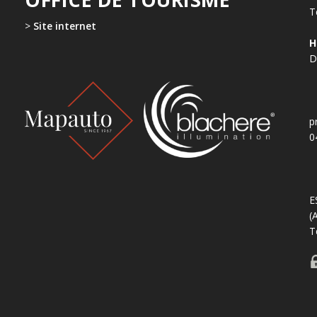
T
>
Site internet
H
D
p
0
E
(
T