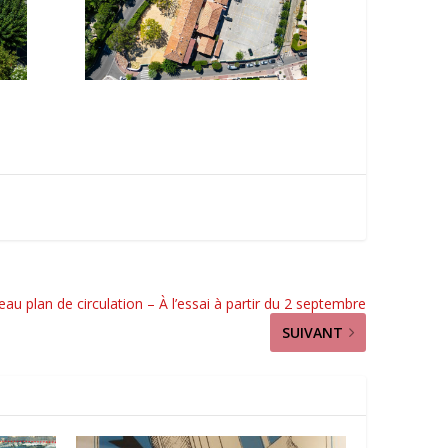
au plan de circulation – À l’essai à partir du 2 septembre
SUIVANT