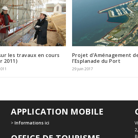
ur les travaux en cours
Projet d’Aménagement d
er 2011)
l’Esplanade du Port
2011
29 juin 2017
APPLICATION MOBILE
>
Informations ici
V
2
OFFICE DE TOURISME
B