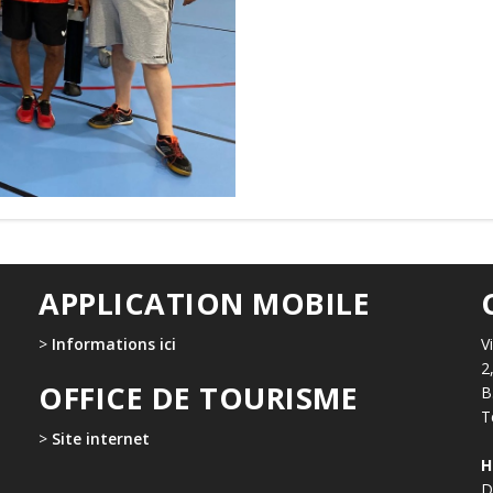
APPLICATION MOBILE
>
Informations ici
V
2
OFFICE DE TOURISME
B
T
>
Site internet
H
D