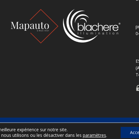
p
0
E
(
T
e Saint-Tropez
Office de tourisme de Saint-Tropez
Mentions légal
eilleure expérience sur notre site.
Acce
 nous utilisons ou les désactiver dans les
paramètres
.