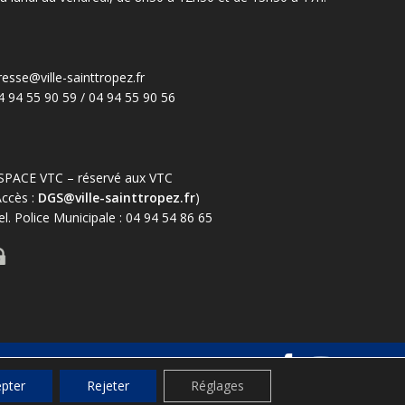
resse@ville-sainttropez.fr
4 94 55 90 59 / 04 94 55 90 56
SPACE VTC – réservé aux VTC
Accès :
DGS@ville-sainttropez.fr
)
el. Police Municipale : 04 94 54 86 65
es
Règlementation – informations au public
pter
Rejeter
Réglages