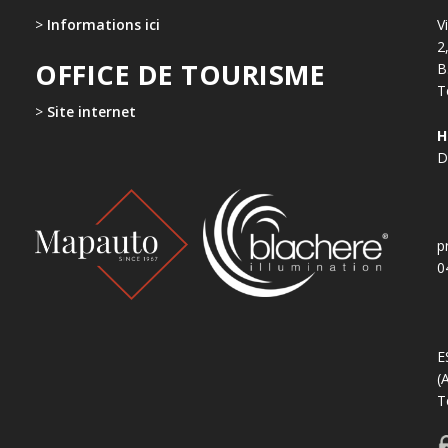
>
Informations ici
V
2
OFFICE DE TOURISME
B
T
>
Site internet
H
D
p
0
E
(
T