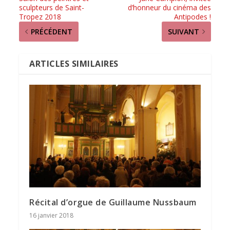
sculpteurs de Saint-
d’honneur du cinéma des
Tropez 2018
Antipodes !
PRÉCÉDENT
SUIVANT
ARTICLES SIMILAIRES
Récital d’orgue de Guillaume Nussbaum
16 janvier 2018