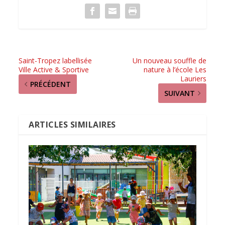
Saint-Tropez labellisée
Un nouveau souffle de
Ville Active & Sportive
nature à l’école Les
Lauriers
PRÉCÉDENT
SUIVANT
ARTICLES SIMILAIRES