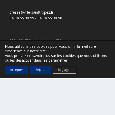
presse@ville-sainttropez.fr
04 94 55 90 59 / 04 94 55 90 56
ESPACE VTC – réservé aux VTC
(Accès :
DGS@ville-sainttropez.fr
)
Nous utilisons des cookies pour vous offrir la meilleure
expérience sur notre site.
Tel. Police Municipale : 04 94 54 86 65
Vous pouvez en savoir plus sur les cookies que nous utilisons
ou les désactiver dans les
paramètres
.
Accepter
Rejeter
Réglages
Port de Saint-Tropez
Office de tourisme de Saint-Tropez
Mentions légales
Règlementation – informations au public