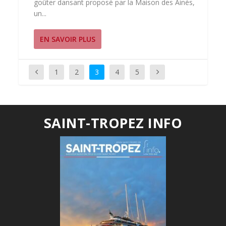
goûter dansant proposé par la Maison des Ainés,
un...
EN SAVOIR PLUS
1
2
3
4
5
SAINT-TROPEZ INFO