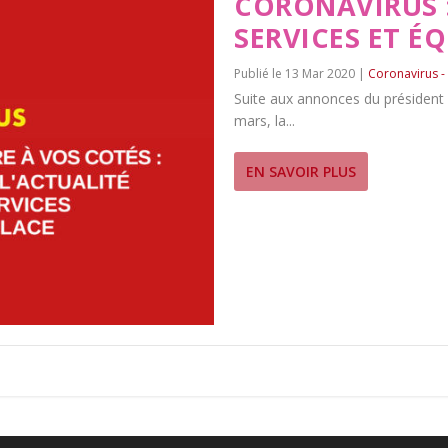
CORONAVIRUS 
SERVICES ET É
13 Mar 2020
|
Coronavirus -
Suite aux annonces du président 
mars, la...
EN SAVOIR PLUS