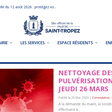
elle du 12 août 2026 : protégez vo...
IRIE
LES SERVICES
ESPACE RÉSIDENTS
EN
S – CONFINEMENT
NETTOYAGE DE
PULVÉRISATION
JEUDI 26 MARS
25 Mar 2020
|
Coronavirus -
A la demande du maire, la sociét
effectuera à...