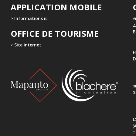
APPLICATION MOBILE
>
Informations ici
V
2
OFFICE DE TOURISME
B
T
>
Site internet
H
D
p
0
E
(
T