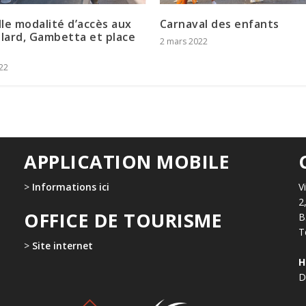
le modalité d’accès aux
Carnaval des enfants
llard, Gambetta et place
2 mars 2022
022
APPLICATION MOBILE
>
Informations ici
V
2
OFFICE DE TOURISME
B
T
>
Site internet
H
D