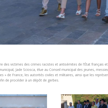
re des victimes des crimes racistes et antisémites de l’État français 
 municipal, Jade Sciosca, élue au Conseil municipal des jeunes, messie
 » de France, les autorités civiles et militaires, ainsi que les représ
 afin de procéder à un dépôt de gerbes.