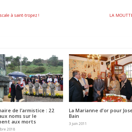
cale à saint-tropez !
LA MOUTTE
aire de l’armistice : 22
La Marianne d’or pour Jos
ux noms sur le
Bain
ent aux morts
3 juin 2011
bre 2018