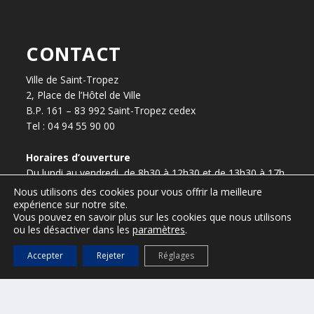
CONTACT
Ville de Saint-Tropez
2, Place de l’Hôtel de Ville
B.P. 161 – 83 992 Saint-Tropez cedex
Tel : 04 94 55 90 00
Horaires d’ouverture
Du lundi au vendredi, de 8h30 à 12h30 et de 13h30 à 17h.
Nous utilisons des cookies pour vous offrir la meilleure
expérience sur notre site.
Vous pouvez en savoir plus sur les cookies que nous utilisons
ou les désactiver dans les
paramètres
.
presse@ville-sainttropez.fr
04 94 55 90 59 / 04 94 55 90 56
Accepter
Rejeter
Réglages
ESPACE VTC – réservé aux VTC