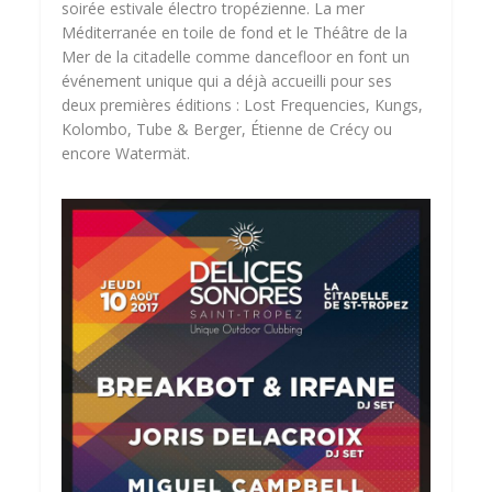
soirée estivale électro tropézienne. La mer
Méditerranée en toile de fond et le Théâtre de la
Mer de la citadelle comme dancefloor en font un
événement unique qui a déjà accueilli pour ses
deux premières éditions : Lost Frequencies, Kungs,
Kolombo, Tube & Berger, Étienne de Crécy ou
encore Watermät.