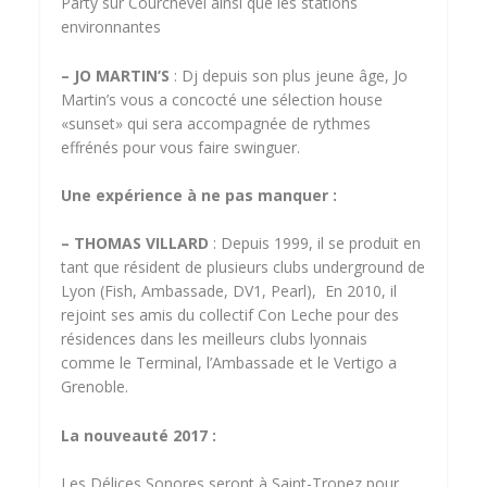
Party sur Courchevel ainsi que les stations
environnantes
– JO MARTIN’S
: Dj depuis son plus jeune âge, Jo
Martin’s vous a concocté une sélection house
«sunset» qui sera accompagnée de rythmes
effrénés pour vous faire swinguer.
Une expérience à ne pas manquer :
– THOMAS VILLARD
: Depuis 1999, il se produit en
tant que résident de plusieurs clubs underground de
Lyon (Fish, Ambassade, DV1, Pearl), En 2010, il
rejoint ses amis du collectif Con Leche pour des
résidences dans les meilleurs clubs lyonnais
comme le Terminal, l’Ambassade et le Vertigo a
Grenoble.
La nouveauté 2017 :
Les Délices Sonores seront à Saint-Tropez pour