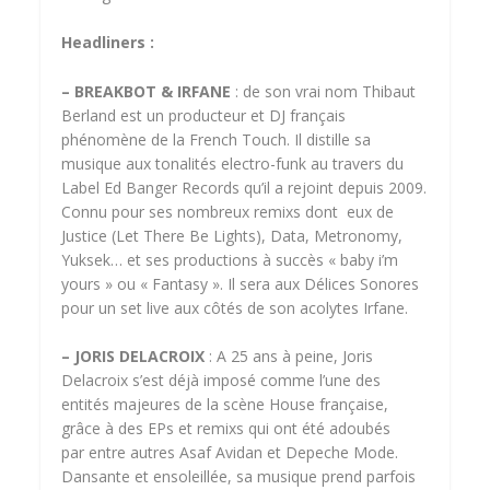
Headliners :
– BREAKBOT & IRFANE
: de son vrai nom Thibaut
Berland est un producteur et DJ français
phénomène de la French Touch. Il distille sa
musique aux tonalités electro-funk au travers du
Label Ed Banger Records qu’il a rejoint depuis 2009.
Connu pour ses nombreux remixs dont eux de
Justice (Let There Be Lights), Data, Metronomy,
Yuksek… et ses productions à succès « baby i’m
yours » ou « Fantasy ». Il sera aux Délices Sonores
pour un set live aux côtés de son acolytes Irfane.
– JORIS DELACROIX
: A 25 ans à peine, Joris
Delacroix s’est déjà imposé comme l’une des
entités majeures de la scène House française,
grâce à des EPs et remixs qui ont été adoubés
par entre autres Asaf Avidan et Depeche Mode.
Dansante et ensoleillée, sa musique prend parfois