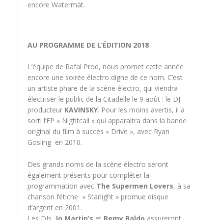
encore Watermät.
AU PROGRAMME DE L’ÉDITION 2018
L’équipe de Rafal Prod, nous promet cette année
encore une soirée électro digne de ce nom. C’est
un artiste phare de la scène électro, qui viendra
électriser le public de la Citadelle le 9 août : le DJ
producteur
KAVINSKY
. Pour les moins avertis, il a
sorti l’EP « Nightcall » qui apparaitra dans la bande
original du film à succès « Drive », avec Ryan
Gosling en 2010.
Des grands noms de la scène électro seront
également présents pour compléter la
programmation avec
The Supermen Lovers
, à sa
chanson fétiche « Starlight » promue disque
d’argent en 2001.
Les DJs
Jo Martin’s
et
Remy Baldo
assureront