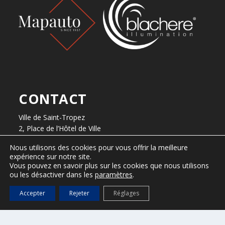
CONTACT
Ville de Saint-Tropez
2, Place de l’Hôtel de Ville
B.P. 161 – 83 992 Saint-Tropez cedex
Nous utilisons des cookies pour vous offrir la meilleure
Tel : 04 94 55 90 00
expérience sur notre site.
Vous pouvez en savoir plus sur les cookies que nous utilisons
Horaires d’ouverture
ou les désactiver dans les
paramètres
.
Du lundi au vendredi, de 8h30 à 12h30 et de 13h30 à 17h.
Accepter
Rejeter
Réglages