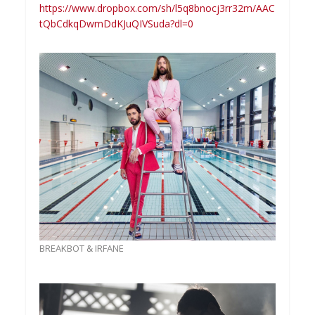
https://www.dropbox.com/sh/l5q8bnocj3rr32m/AAC
tQbCdkqDwmDdKJuQIVSuda?dl=0
BREAKBOT & IRFANE