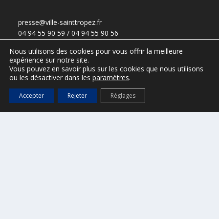
presse@ville-sainttropez.fr
04 94 55 90 59 / 04 94 55 90 56
Nous utilisons des cookies pour vous offrir la meilleure
expérience sur notre site.
Vous pouvez en savoir plus sur les cookies que nous utilisons
ESPACE VTC – réservé aux VTC
ou les désactiver dans les
paramètres
.
(Accès :
DGS@ville-sainttropez.fr
)
Accepter
Rejeter
Réglages
Tel. Police Municipale : 04 94 54 86 65
Port de Saint-Tropez
Office de tourisme de Saint-Tropez
Mentions légales
Règlementation – informations au public