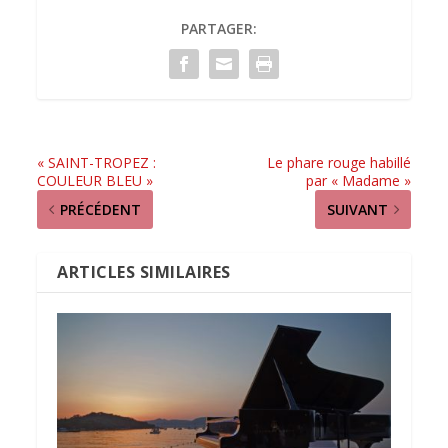
PARTAGER:
« SAINT-TROPEZ :
Le phare rouge habillé
COULEUR BLEU »
par « Madame »
PRÉCÉDENT
SUIVANT
ARTICLES SIMILAIRES