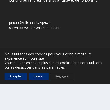
Du lundi au vendredi, de 8h30 à 12h30 et de 13h30 à 17h.
presse@ville-sainttropez.fr
04 94 55 90 59 / 04 94 55 90 56
ESPACE VTC – réservé aux VTC
Nous utilisons des cookies pour vous offrir la meilleure
(Accès :
DGS@ville-sainttropez.fr
)
expérience sur notre site.
Tel. Police Municipale : 04 94 54 86 65
Vous pouvez en savoir plus sur les cookies que nous utilisons
ou les désactiver dans les
paramètres
.
Accepter
Rejeter
Réglages
Port de Saint-Tropez
Office de tourisme de Saint-Tropez
Mentions légales