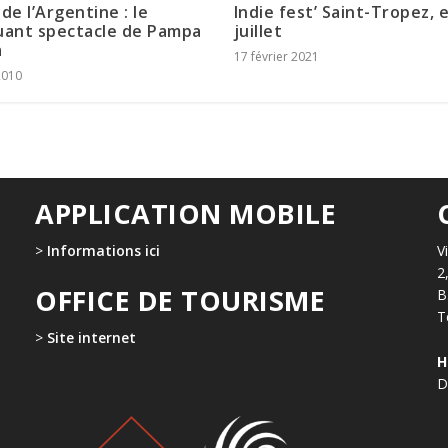
de l’Argentine : le
Indie fest’ Saint-Tropez, 
uant spectacle de Pampa
juillet
a
17 février 2021
 2010
APPLICATION MOBILE
>
Informations ici
V
2
OFFICE DE TOURISME
B
T
>
Site internet
H
D