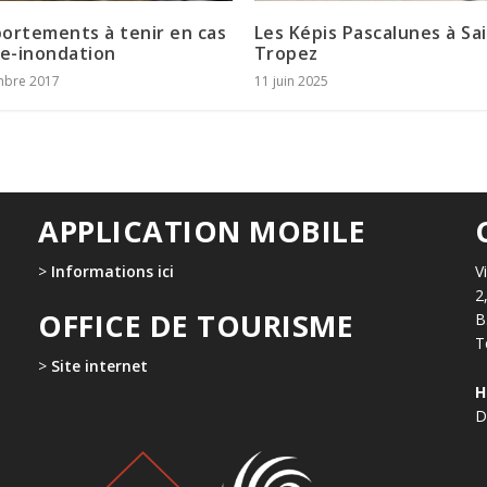
ortements à tenir en cas
Les Képis Pascalunes à Sa
ie-inondation
Tropez
mbre 2017
11 juin 2025
APPLICATION MOBILE
>
Informations ici
V
2
OFFICE DE TOURISME
B
T
>
Site internet
H
D