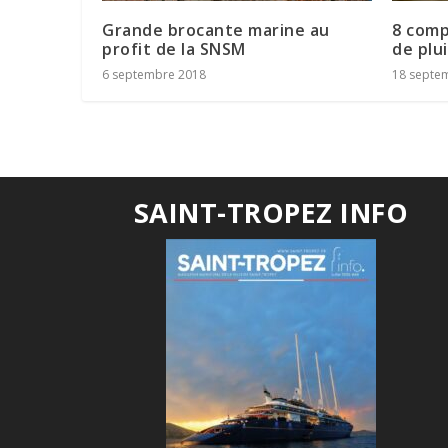
Grande brocante marine au
8 comp
profit de la SNSM
de plu
6 septembre 2018
18 septe
SAINT-TROPEZ INFO