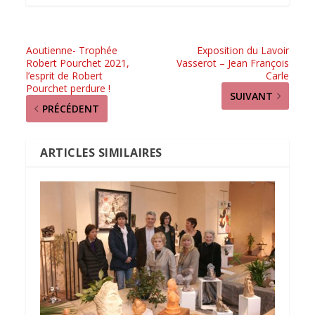
Aoutienne- Trophée
Exposition du Lavoir
Robert Pourchet 2021,
Vasserot – Jean François
l’esprit de Robert
Carle
Pourchet perdure !
SUIVANT
PRÉCÉDENT
ARTICLES SIMILAIRES