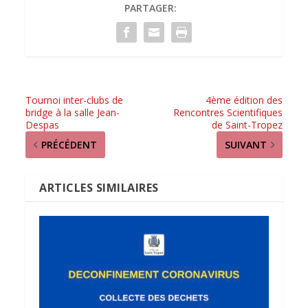
PARTAGER:
Tournoi inter-clubs de
4ème édition des
bridge à la salle Jean-
Rencontres Scientifiques
Despas
de Saint-Tropez
PRÉCÉDENT
SUIVANT
ARTICLES SIMILAIRES