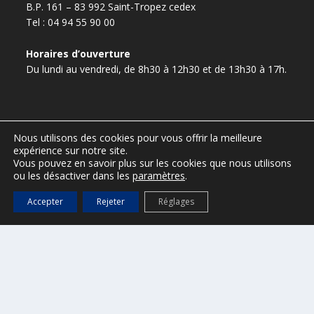
B.P. 161 – 83 992 Saint-Tropez cedex
Tel : 04 94 55 90 00
Horaires d’ouverture
Du lundi au vendredi, de 8h30 à 12h30 et de 13h30 à 17h.
presse@ville-sainttropez.fr
Nous utilisons des cookies pour vous offrir la meilleure
04 94 55 90 59 / 04 94 55 90 56
expérience sur notre site.
Vous pouvez en savoir plus sur les cookies que nous utilisons
ou les désactiver dans les
paramètres
.
Accepter
Rejeter
Réglages
ESPACE VTC – réservé aux VTC
(Accès :
DGS@ville-sainttropez.fr
)
Tel. Police Municipale : 04 94 54 86 65