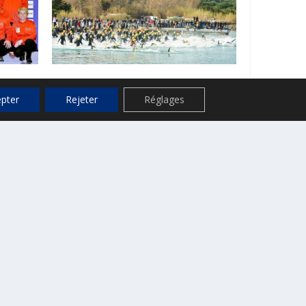
quart
Tri tropézien : Karl Shaw
France
s’impose encore
pter
Rejeter
Réglages
25 mars 2012
CONTACT
ille de Saint-Tropez
, Place de l’Hôtel de Ville
.P. 161 – 83 992 Saint-Tropez cedex
el : 04 94 55 90 00