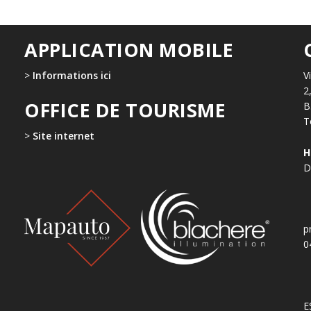
APPLICATION MOBILE
>
Informations ici
V
2
OFFICE DE TOURISME
B
T
>
Site internet
H
D
p
0
E