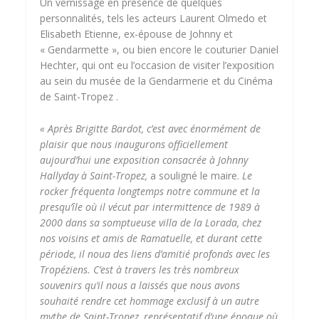
Un vernissage en présence de quelques
personnalités, tels les acteurs Laurent Olmedo et
Elisabeth Etienne, ex-épouse de Johnny et
« Gendarmette », ou bien encore le couturier Daniel
Hechter, qui ont eu l’occasion de visiter l’exposition
au sein du musée de la Gendarmerie et du Cinéma
de Saint-Tropez .
« Après Brigitte Bardot, c’est avec énormément de
plaisir que nous inaugurons officiellement
aujourd’hui une exposition consacrée à Johnny
Hallyday à Saint-Tropez,
a souligné le maire.
Le
rocker fréquenta longtemps notre commune et la
presqu’île où il vécut par intermittence de 1989 à
2000 dans sa somptueuse villa de la Lorada, chez
nos voisins et amis de Ramatuelle, et durant cette
période, il noua des liens d’amitié profonds avec les
Tropéziens. C’est à travers les très nombreux
souvenirs qu’il nous a laissés que nous avons
souhaité rendre cet hommage exclusif à un autre
mythe de Saint-Tropez, représentatif d’une époque où