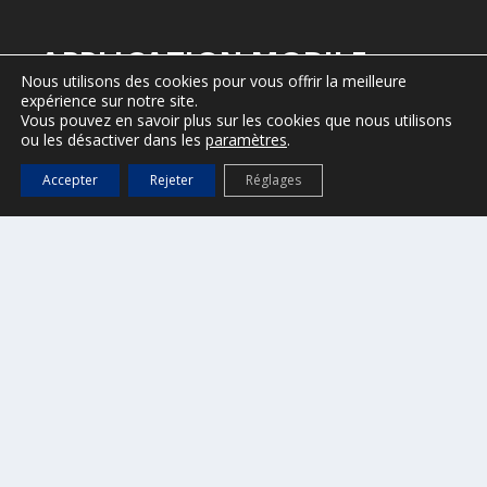
APPLICATION MOBILE
Nous utilisons des cookies pour vous offrir la meilleure
expérience sur notre site.
>
Informations ici
Vous pouvez en savoir plus sur les cookies que nous utilisons
ou les désactiver dans les
paramètres
.
OFFICE DE TOURISME
Accepter
Rejeter
Réglages
>
Site internet