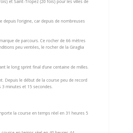
ois) et Saint-Tropez (20 fois) pour les villes de
se depuis l’origine, car depuis de nombreuses
e marque de parcours. Ce rocher de 66 mètres
itions peu ventées, le rocher de la Giraglia
t le long sprint final d’une centaine de milles.
t. Depuis le début de la course peu de record
s 3 minutes et 15 secondes.
porte la course en temps réel en 31 heures 5
 course en temps réel en 40 heures 44