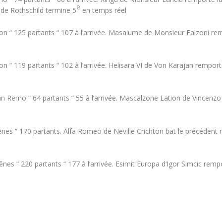
e
 de Rothschild termine 5
en temps réel
n “ 125 partants “ 107 à l’arrivée.
Masaiume
de Monsieur Falzoni remp
n “ 119 partants “ 102 à l’arrivée.
Helisara VI
de Von Karajan remporte
n Remo “ 64 partants “ 55 à l’arrivée.
Mascalzone Lation
de Vincenzo 
ênes “ 170 partants.
Alfa Romeo
de Neville Crichton bat le précédent 
nes “ 220 partants “ 177 à l’arrivée.
Esimit Europa
d’Igor Simcic remp