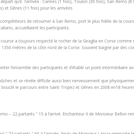
u départ qu’é l’arrivée : Cannes (1 fois), Toulon (30 fois), San Remo (8 f
) et Gênes (11 fois) pour les arrivées.
 compétiteurs de retourner à San Remo, port le plus fidèle de la cour
liano, accueillaient les participants.
la course a toujours respecté le rocher de la Giraglia en Corse comm
à 1350 mètres de la côte nord de la Corse. Souvent baigné par des cond
er l’ensemble des participants et d’établir un point intermédiaire avan
ûches et se révèle difficile aussi bien nerveusement que physiquemen
a bouclé le parcours entre Saint-Tropez et Gênes en 2008 en18 heure
mo – 22 partants “ 15 à l’arrivé.
Enchanteur II
de Monsieur Bellon rem
 “ 74 partants “ 60 à l’arrivée.
Xingu
de Monsieur Lancia remporte la