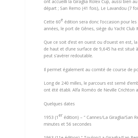
ont accueilli la Giraglia Rolex Cup, aussi bien a
départ ; San Remo (41 fois), Le Lavandou (7 fois
e
Cette 60
édition sera donc l’occasion pour les
années, le port de Gênes, siège du Yacht Club Ita
Que ce soit d’est en ouest ou d’ouest en est, 
de haut et d’une surface de 9,645 ha est situé 
peut s’avérer redoutable.
Il permet également au comité de course de point
Long de 240 milles, le parcours est semé d’emb
ont été établi.
Alfa Roméo
de Neville Crichton 
Quelques dates
er
1953 (1
édition) – “ Cannes/La Giraglia/San Re
minutes et 56 secondes
1963 (11e édition) “ Toulon/La Giraglia/San Remo