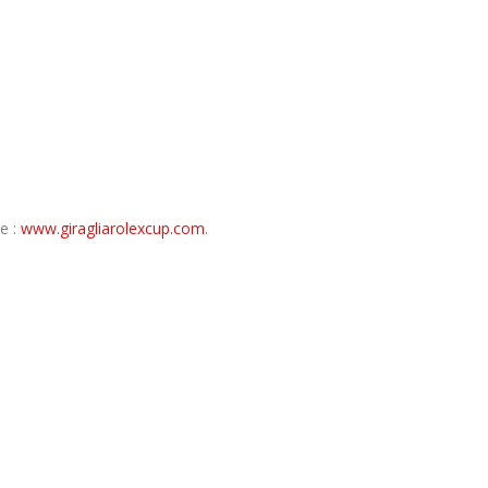
e :
www.giragliarolexcup.com
.