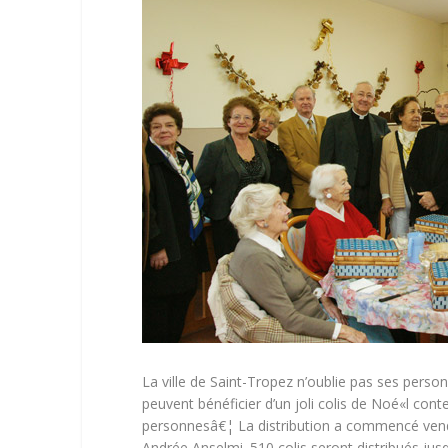
La ville de Saint-Tropez n’oublie pas ses perso
peuvent bénéficier d’un joli colis de Noé«l con
personnesâ€¦ La distribution a commencé vendre
Andrée Anselmi. 510 colis seront distribués jusq