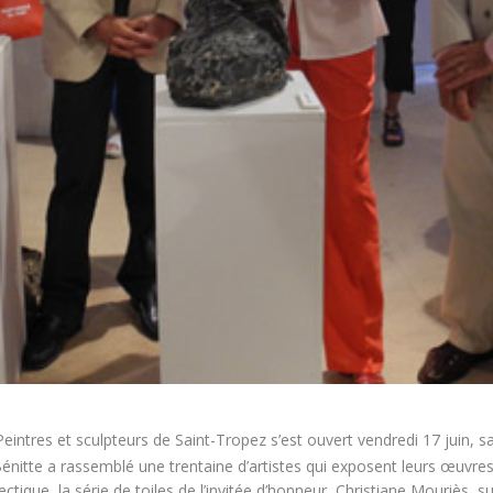
eintres et sculpteurs de Saint-Tropez s’est ouvert vendredi 17 juin, s
 Bénitte a rassemblé une trentaine d’artistes qui exposent leurs œuvre
ctique, la série de toiles de l’invitée d’honneur, Christiane Mouriès, s