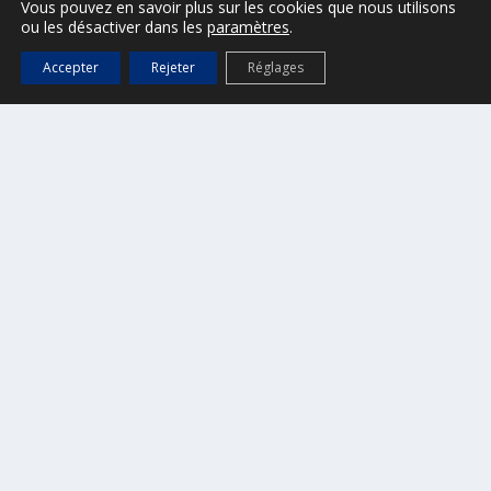
Vous pouvez en savoir plus sur les cookies que nous utilisons
ou les désactiver dans les
paramètres
.
Accepter
Rejeter
Réglages
(Autres publications à retrouver ici)
APPLICATION MOBILE
>
Informations ici
OFFICE DE TOURISME
>
Site internet