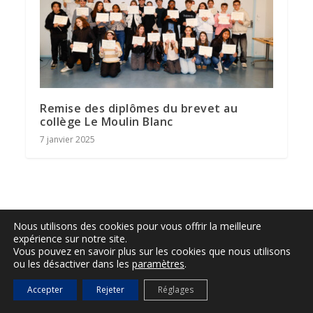
Remise des diplômes du brevet au
collège Le Moulin Blanc
7 janvier 2025
Nous utilisons des cookies pour vous offrir la meilleure
SAINT-TROPEZ INFO
expérience sur notre site.
Vous pouvez en savoir plus sur les cookies que nous utilisons
ou les désactiver dans les
paramètres
.
Accepter
Rejeter
Réglages