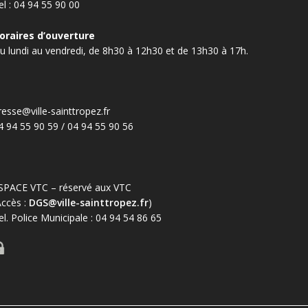
el : 04 94 55 90 00
oraires d’ouverture
u lundi au vendredi, de 8h30 à 12h30 et de 13h30 à 17h.
resse@ville-sainttropez.fr
4 94 55 90 59 / 04 94 55 90 56
SPACE VTC – réservé aux VTC
Accès :
DGS@ville-sainttropez.fr
)
el. Police Municipale : 04 94 54 86 65