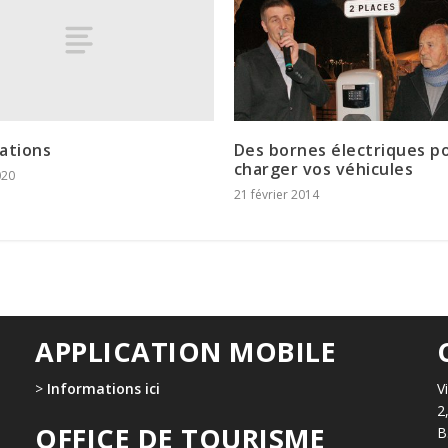
ations
Des bornes électriques p
charger vos véhicules
020
21 février 2014
APPLICATION MOBILE
>
Informations ici
V
2
OFFICE DE TOURISME
B