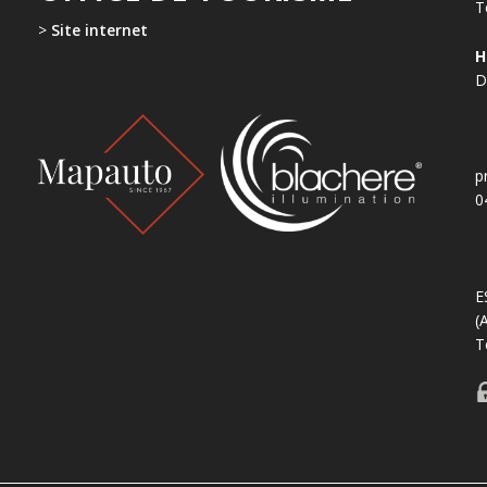
T
>
Site internet
H
D
p
0
E
(
T