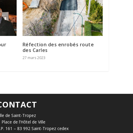
our
Réfection des enrobés route
des Carles
27 mars 2023
CONTACT
ille de Saint-Tropez
, Place de l’Hôtel de Ville
.P. 161 – 83 992 Saint-Tropez cedex