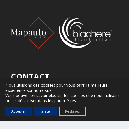
CONTACT
Nous utilisons des cookies pour vous offrir la meilleure
Ville de Saint-Tropez
expérience sur notre site.
2, Place de l’Hôtel de Ville
Vous pouvez en savoir plus sur les cookies que nous utilisons
B.P. 161 – 83 992 Saint-Tropez cedex
ou les désactiver dans les
paramètres
.
Tel : 04 94 55 90 00
Accepter
Rejeter
Réglages
Horaires d’ouverture
Du lundi au vendredi, de 8h30 à 12h30 et de 13h30 à 17h.