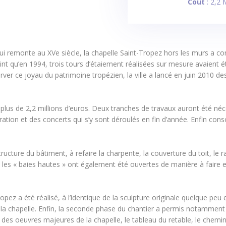
Coût
: 2,2 
 qui remonte au XVe siècle, la chapelle Saint-Tropez hors les murs a 
t qu’en 1994, trois tours d’étaiement réalisées sur mesure avaient été 
rver ce joyau du patrimoine tropézien, la ville a lancé en juin 2010 d
plus de 2,2 millions d’euros. Deux tranches de travaux auront été néc
ration et des concerts qui s’y sont déroulés en fin d’année. Enfin conso
ructure du bâtiment, à refaire la charpente, la couverture du toit, le
e les « baies hautes » ont également été ouvertes de manière à faire e
pez a été réalisé, à l’identique de la sculpture originale quelque pe
 la chapelle. Enfin, la seconde phase du chantier a permis notamment
n des oeuvres majeures de la chapelle, le tableau du retable, le chemin 