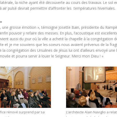
latérale, la niche ayant été découverte au cours des travaux. Le sol en
 air pulsé devrait permettre d’affronter les températures hivernales.
 »
ble, une grosse émotion », témoigne Josette Bain, présidente du Ramp
enfin pouvoir y refaire des messes. En plus, l’acoustique est excellen
nt aussi du jour où la ville a acheté la chapelle à la congrégation d
ente et je me souviens que les soeurs nous avaient prévenus de la fragili
e la congrégation des Ursulines de Jésus lui ont d’ailleurs envoyé un
novée et pourra servir à louer le Seigneur. Merci mon Dieu ! »
ifice rénové surprend par sa
L’architecte Alain Naviglio a rela