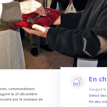
En ch
opézien, communément
Inauguré l
auguré le 27 décembre
Début des
essaire par le manque de
Fin des tr