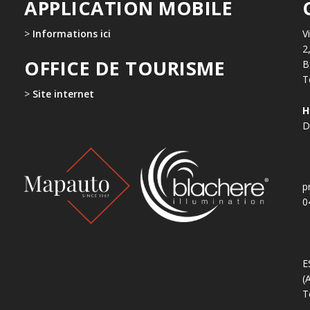
APPLICATION MOBILE
>
Informations ici
V
2
OFFICE DE TOURISME
B
T
>
Site internet
H
D
p
0
E
(
T