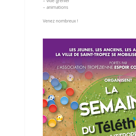
– vide-grenier
– animations
Venez nombreux !