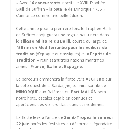
« Avec
16 concurrents
inscrits le XVIII Trophée
Bailli de Suffren « la bataille de Minorque 1756 »
s’annonce comme une belle édition.
Cette année pour la première fois, le Trophée Bailli
de Suffren conjuguera une régate hauturière dans
le
sillage Militaire du Bailli
, course au large de
450 nm en Méditerranée pour les voiliers de
tradition
(d’époque et classiques) et
« Esprits de
Tradition »
réunissant trois nations maritimes
amies :
France, Italie et Espagne
.
Le parcours emmènera la flotte vers
ALGHERO
sur
la côte ouest de la Sardaigne, et finira sur l’île de
MINORQUE
aux Baléares ou
Port MAHÓN
sera
notre hôte, escales déjà bien connues et
appréciées des voiliers classiques et modernes.
La flotte lèvera l’ancre de
Saint-Tropez le samedi
22 juin
après les festivités du désormais légendaire