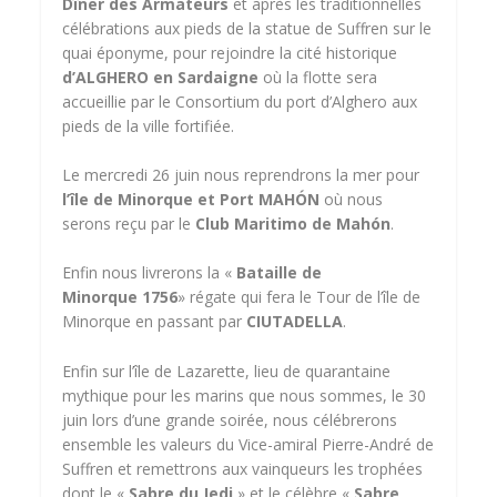
Dîner des Armateurs
et après les traditionnelles
célébrations aux pieds de la statue de Suffren sur le
quai éponyme, pour rejoindre la cité historique
d’ALGHERO en Sardaigne
où la flotte sera
accueillie par le Consortium du port d’Alghero aux
pieds de la ville fortifiée.
Le mercredi 26 juin nous reprendrons la mer pour
l’île de Minorque et Port MAHÓN
où nous
serons reçu par le
Club Maritimo de Mahón
.
Enfin nous livrerons la «
Bataille de
Minorque 1756
» régate qui fera le Tour de l’île de
Minorque en passant par
CIUTADELLA
.
Enfin sur l’île de Lazarette, lieu de quarantaine
mythique pour les marins que nous sommes, le 30
juin lors d’une grande soirée, nous célébrerons
ensemble les valeurs du Vice-amiral Pierre-André de
Suffren et remettrons aux vainqueurs les trophées
dont le «
Sabre du Jedi
» et le célèbre «
Sabre