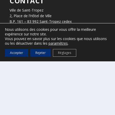
CONTACT
Ville de Saint-Tropez
2, Place de l’Hôtel de Ville
B.P. 161 – 83 992 Saint-Tropez cedex
Tel : 04 94 55 90 00
Nous utilisons des cookies pour vous offrir la meilleure
expérience sur notre site.
Horaires d’ouverture
Vous pouvez en savoir plus sur les cookies que nous utilisons
ou les désactiver dans les
paramètres
.
Du lundi au vendredi, de 8h30 à 12h30 et de 13h30 à 17h.
Accepter
Rejeter
Réglages
presse@ville-sainttropez.fr
04 94 55 90 59 / 04 94 55 90 56
ESPACE VTC – réservé aux VTC
(Accès :
DGS@ville-sainttropez.fr
)
Tel. Police Municipale : 04 94 54 86 65