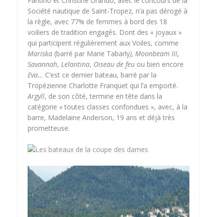
Fantino et Christine Urando, avec le concours de la
Société nautique de Saint-Tropez, n’a pas dérogé à
la règle, avec 77% de femmes à bord des 18
voiliers de tradition engagés. Dont des « joyaux »
qui participent régulièrement aux Voiles, comme
Mariska
(barré par Marie Tabarly
), Moonbeam III
,
Savannah
,
Lelantina
,
Oiseau de feu
ou bien encore
Eva…
C’est ce dernier bateau, barré par la
Tropézienne Charlotte Franquet qui l’a emporté.
Argyll
, de son côté, termine en tête dans la
catégorie « toutes classes confondues », avec, à la
barre, Madelaine Anderson, 19 ans et déjà très
prometteuse.