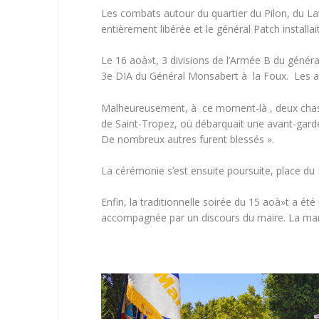
Les combats autour du quartier du Pilon, du Lat
entièrement libérée et le général Patch installai
Le 16 aoà»t, 3 divisions de l’Armée B du génér
3e DIA du Général Monsabert à la Foux. Les aut
Malheureusement, à ce moment-là , deux chasseu
de Saint-Tropez, où débarquait une avant-garde
De nombreux autres furent blessés ».
La cérémonie s’est ensuite poursuite, place du P
Enfin, la traditionnelle soirée du 15 aoà»t a é
accompagnée par un discours du maire. La manif