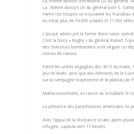
La 45ème division d’infanterie US du général Wi
La 36ème division US du général John E. Dahl
Parmi ces troupes se trouvaient les Franà§ai
Au total, plus de 94.000 soldats et 11.000 véhi
L’assaut aérien prit la forme d’une vaste opéra
C’est la force « Rugby » du général Robert Try
des chasseurs bombardiers vont larguer ou dé
tonnes de rations.
Parmi les unités engagées dès 4h15 du matin, 
Jess.W Walls, ainsi que des éléments de la Compa
sur la campagne tropézienne et le plateau de P
Malheureusement, en raison du brouillard le c
La présence des parachutistes américains ne p
Avec l’appui de la résistance locale, après plus
réfugiée, capitula vers 17 heures.