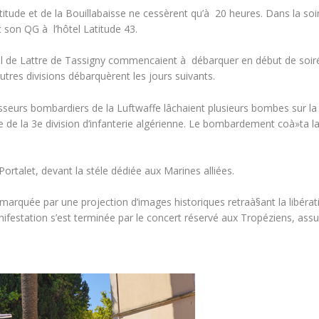
itude et de la Bouillabaisse ne cessèrent qu’à 20 heures. Dans la soi
t son QG à l’hôtel Latitude 43.
al de Lattre de Tassigny commencaient à débarquer en début de soirée
res divisions débarquèrent les jours suivants.
rs bombardiers de la Luftwaffe lâchaient plusieurs bombes sur la vil
 de la 3e division d’infanterie algérienne. Le bombardement coà»ta la
ortalet, devant la stéle dédiée aux Marines alliées.
té marquée par une projection d’images historiques retraà§ant la libéra
estation s’est terminée par le concert réservé aux Tropéziens, assu