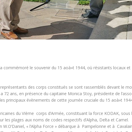
 a commémoré le souvenir du 15 aoà»t 1944, où résistants locaux et
s représentants des corps constitués se sont rassemblés devant le mo
a 72 ans, en présence du capitaine Monica Stoy, présidente de l’associ
 les principaux évènements de cette journée cruciale du 15 aoà»t 1944
ricaines du VIème corps d’Armée, constituant la force KODAK, sous l
r les plages aux noms de codes respectifs d’Alpha, Delta et Camel.
hn W.O’Daniel, « l’Alpha Force » débarque à Pampelonne et à Cavalair