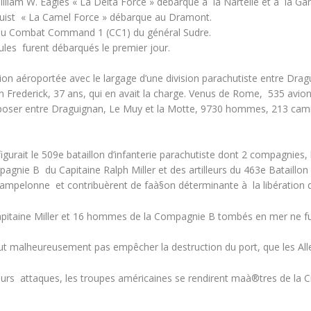
lliam W. Eagles « La Delta Force » débarque à la Nartelle et à la Ga
quist « La Camel Force » débarque au Dramont.
s du Combat Command 1 (CC1) du général Sudre.
cules furent débarqués le premier jour.
tion aéroportée avec le largage d’une division parachutiste entre Drag
on Frederick, 37 ans, qui en avait la charge. Venus de Rome, 535 avio
poser entre Draguignan, Le Muy et la Motte, 9730 hommes, 213 camio
figurait le 509e bataillon d’infanterie parachutiste dont 2 compagni
gnie B du Capitaine Ralph Miller et des artilleurs du 463e Bataillon d
ampelonne et contribuèrent de faà§on déterminante à la libération d
apitaine Miller et 16 hommes de la Compagnie B tombés en mer ne fu
ut malheureusement pas empêcher la destruction du port, que les All
ieurs attaques, les troupes américaines se rendirent maà®tres de la Ci