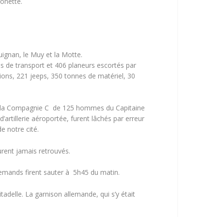
ronette.
uignan, le Muy et la Motte.
ns de transport et 406 planeurs escortés par
ns, 221 jeeps, 350 tonnes de matériel, 30
es, la Compagnie C de 125 hommes du Capitaine
’artillerie aéroportée, furent lâchés par erreur
e notre cité.
rent jamais retrouvés.
emands firent sauter à 5h45 du matin.
tadelle. La garnison allemande, qui s’y était