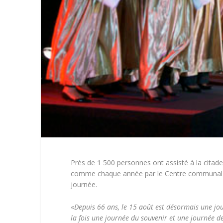
Près de 1 500 personnes ont assisté à la citadel
comme chaque année par le Centre communal d’ac
journée.
«
Depuis 66 ans, le 15 août est désormais une jo
la fois une journée du souvenir et une journée de 