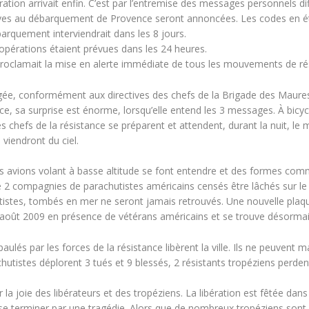
bération arrivait enfin. C’est par l’entremise des messages personnels 
tives au débarquement de Provence seront annoncées. Les codes en éta
rquement interviendrait dans les 8 jours.
opérations étaient prévues dans les 24 heures.
roclamait la mise en alerte immédiate de tous les mouvements de ré
gée, conformément aux directives des chefs de la Brigade des Maures 
ce, sa surprise est énorme, lorsqu’elle entend les 3 messages. À bicycl
 chefs de la résistance se préparent et attendent, durant la nuit, l
viendront du ciel.
s avions volant à basse altitude se font entendre et des formes comme
 de 2 compagnies de parachutistes américains censés être lâchés sur l
utistes, tombés en mer ne seront jamais retrouvés. Une nouvelle 
 août 2009 en présence de vétérans américains et se trouve désormai
paulés par les forces de la résistance libèrent la ville. Ils ne peuve
hutistes déplorent 3 tués et 9 blessés, 2 résistants tropéziens perden
la joie des libérateurs et des tropéziens. La libération est fêtée dans 
e terminer par une tragédie. Alors que de nombreux tropéziens sont pr