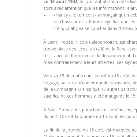
Le 15 août 1944
, le jour tant attendu de la li
soirs avec attention que les informations rela
– «Nancy a le torticolis» annonçait qu’un déba
– «le chasseur est affamé» signifiait que les 
– Enfin, «Gaby va se coucher dans l’herbe» p
À Saint-Tropez, Nicole Celebonovitch, est char
trouve place des Lices, au café de la Renaissan
résistance de l’imminence du débarquement. Les
mais contrairement à leurs attentes, ces signes 
Vers 4h 15 du matin dans la nuit du 15 août, de
largage, par suite d’une erreur de navigation,
de la Compagnie B ainsi que 16 autres parach
sacrifice de ces hommes a été inaugurée le 15
À Saint-Tropez, les parachutistes américains, é
du port. Durant la journée du 15 août, les parac
La fin de la journée du 15 août est marquée par 
Malheureusement, la journée du 16 août allait s