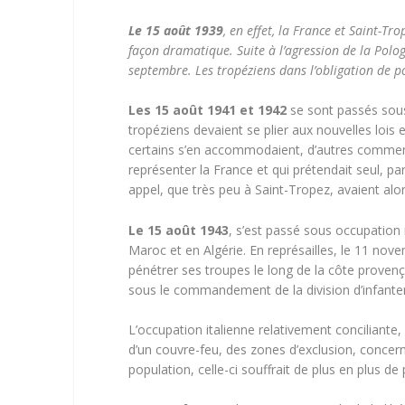
Le 15 août 1939
, en effet, la France et Saint-Tr
façon dramatique. Suite à l’agression de la Polo
septembre. Les tropéziens dans l’obligation de p
Les 15 août 1941 et 1942
se sont passés sous 
tropéziens devaient se plier aux nouvelles lois
certains s’en accommodaient, d’autres commença
représenter la France et qui prétendait seul, pa
appel, que très peu à Saint-Tropez, avaient alo
Le 15 août 1943
, s’est passé sous occupation 
Maroc et en Algérie. En représailles, le 11 nove
pénétrer ses troupes le long de la côte proven
sous le commandement de la division d’infante
L’occupation italienne relativement conciliant
d’un couvre-feu, des zones d’exclusion, concer
population, celle-ci souffrait de plus en plus de