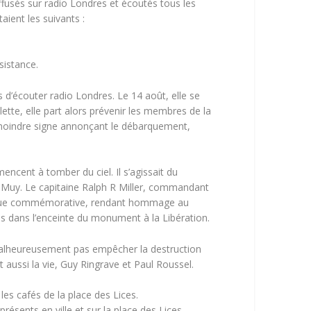
diffusés sur radio Londres et écoutés tous les
ient les suivants :
sistance.
d’écouter radio Londres. Le 14 août, elle se
ette, elle part alors prévenir les membres de la
e moindre signe annonçant le débarquement,
ncent à tomber du ciel. Il s’agissait du
e Muy. Le capitaine Ralph R Miller, commandant
plaque commémorative, rendant hommage au
s dans l’enceinte du monument à la Libération.
nt malheureusement pas empêcher la destruction
t aussi la vie, Guy Ringrave et Paul Roussel.
les cafés de la place des Lices.
ésents en ville et sur la place des Lices,