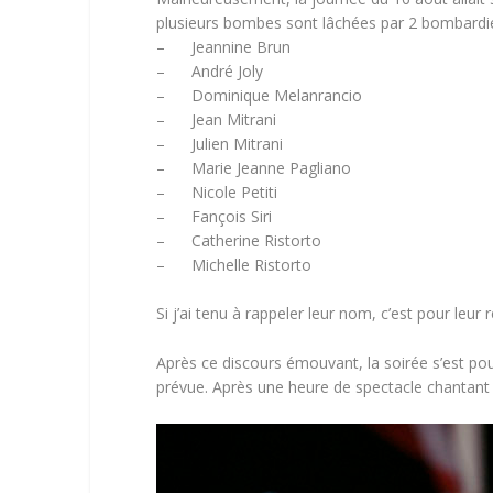
plusieurs bombes sont lâchées par 2 bombardiers 
– Jeannine Brun
– André Joly
– Dominique Melanrancio
– Jean Mitrani
– Julien Mitrani
– Marie Jeanne Pagliano
– Nicole Petiti
– Fançois Siri
– Catherine Ristorto
– Michelle Ristorto
Si j’ai tenu à rappeler leur nom, c’est pour leu
Après ce discours émouvant, la soirée s’est po
prévue. Après une heure de spectacle chantant et