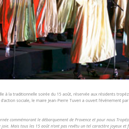
le à la traditionnelle soirée du 15 août, réservée aux résidents tropézi
tion sociale, le maire Jean-Pierre Tuveri a ouvert l’événement par u
urnée commémorant le débarquement de Provence et pour nous Tropéziens
joie. Mais tous les 15 août n’ont pas revêtu un tel caractère joyeux et fe