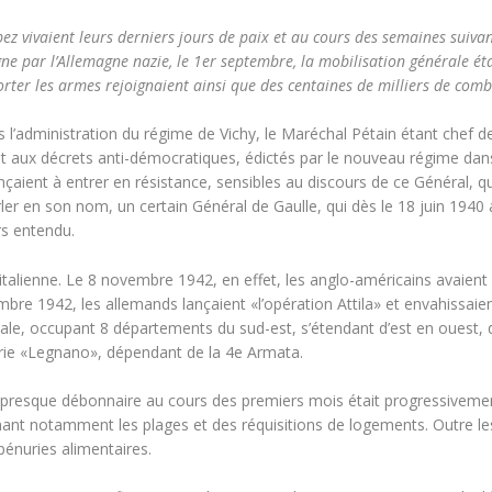
opez vivaient leurs derniers jours de paix et au cours des semaines suiva
gne par l’Allemagne nazie, le 1er septembre, la mobilisation générale é
orter les armes rejoignaient ainsi que des centaines de milliers de comb
l’administration du régime de Vichy, le Maréchal Pétain étant chef de
 et aux décrets anti-démocratiques, édictés par le nouveau régime dan
ient à entrer en résistance, sensibles au discours de ce Général, qu
rler en son nom, un certain Général de Gaulle, qui dès le 18 juin 1940
rs entendu.
italienne. Le 8 novembre 1942, en effet, les anglo-américains avaient
mbre 1942, les allemands lançaient «l’opération Attila» et envahissaien
çale, occupant 8 départements du sud-est, s’étendant d’est en ouest, 
rie «Legnano», dépendant de la 4e Armata.
e, presque débonnaire au cours des premiers mois était progressivemen
nant notamment les plages et des réquisitions de logements. Outre le
 pénuries alimentaires.