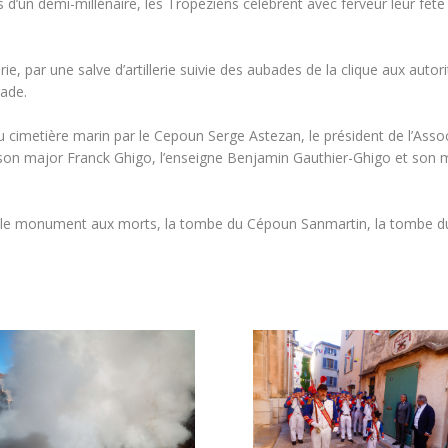
d’un demi-millénaire, les Tropéziens célèbrent avec ferveur leur fête 
, par une salve d’artillerie suivie des aubades de la clique aux autori
vade.
u cimetière marin par le Cepoun Serge Astezan, le président de l’Asso
, son major Franck Ghigo, l’enseigne Benjamin Gauthier-Ghigo et son m
euri le monument aux morts, la tombe du Cépoun Sanmartin, la tombe 