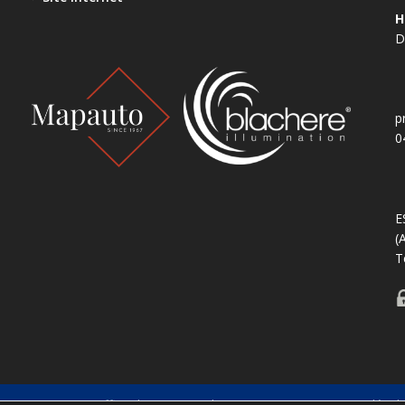
H
D
p
0
E
(
T
e Saint-Tropez
Office de tourisme de Saint-Tropez
Mentions légal