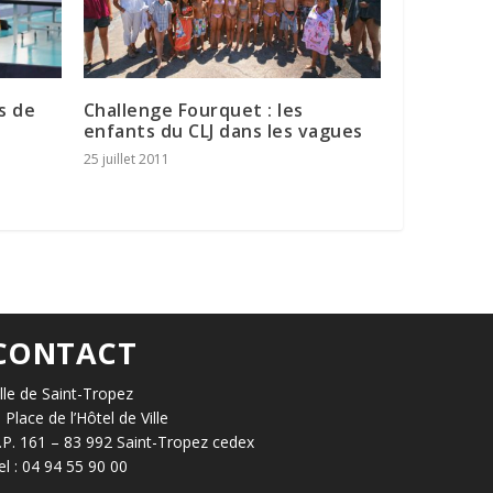
s de
Challenge Fourquet : les
l
enfants du CLJ dans les vagues
25 juillet 2011
CONTACT
ille de Saint-Tropez
, Place de l’Hôtel de Ville
.P. 161 – 83 992 Saint-Tropez cedex
el : 04 94 55 90 00