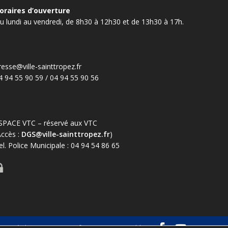
oraires d’ouverture
u lundi au vendredi, de 8h30 à 12h30 et de 13h30 à 17h.
resse@ville-sainttropez.fr
4 94 55 90 59 / 04 94 55 90 56
SPACE VTC – réservé aux VTC
Accès :
DGS@ville-sainttropez.fr
)
el. Police Municipale : 04 94 54 86 65
es
Règlementation – informations au public