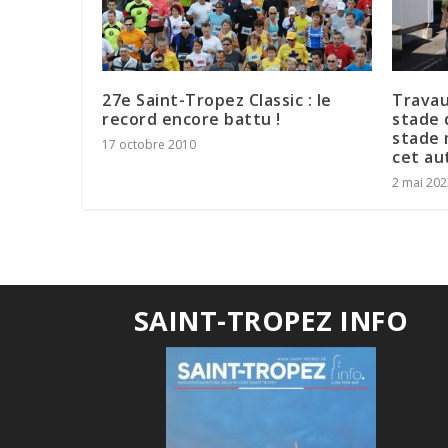
27e Saint-Tropez Classic : le
Travau
record encore battu !
stade 
stade 
17 octobre 2010
cet a
2 mai 202
SAINT-TROPEZ INFO