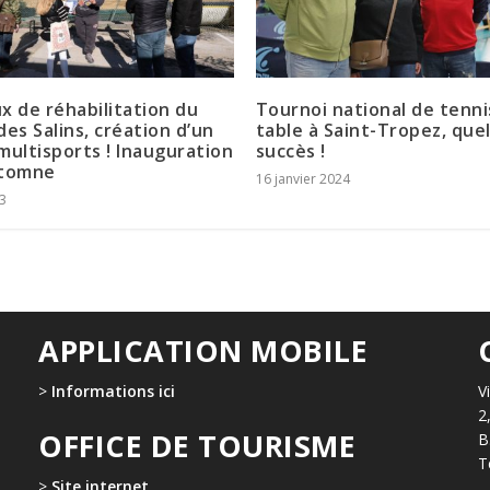
x de réhabilitation du
Tournoi national de tenni
des Salins, création d’un
table à Saint-Tropez, que
multisports ! Inauguration
succès !
utomne
16 janvier 2024
3
APPLICATION MOBILE
>
Informations ici
V
2
OFFICE DE TOURISME
B
T
>
Site internet