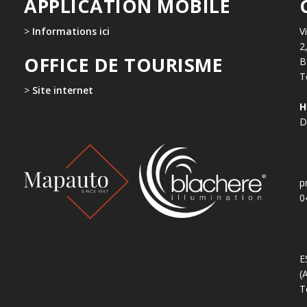
APPLICATION MOBILE
>
Informations ici
V
2
OFFICE DE TOURISME
B
T
>
Site internet
H
D
p
0
E
(
T