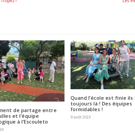
-Tropez !
Les ex
Quand l’école est finie ils
toujours là ! Des équipes
formidables !
ment de partage entre
illes et l’équipe
9 août 2023
gique à l’Escouleto
026