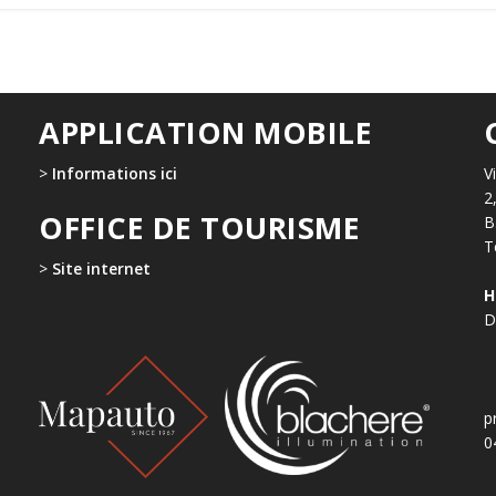
APPLICATION MOBILE
>
Informations ici
V
2
OFFICE DE TOURISME
B
T
>
Site internet
H
D
p
0