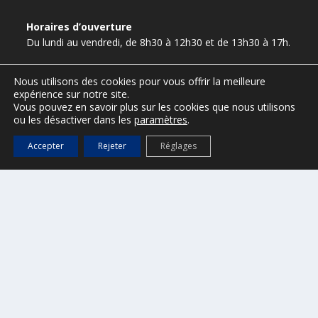
Horaires d’ouverture
Du lundi au vendredi, de 8h30 à 12h30 et de 13h30 à 17h.
Nous utilisons des cookies pour vous offrir la meilleure
expérience sur notre site.
presse@ville-sainttropez.fr
Vous pouvez en savoir plus sur les cookies que nous utilisons
ou les désactiver dans les
paramètres
.
04 94 55 90 59 / 04 94 55 90 56
Accepter
Rejeter
Réglages
ESPACE VTC – réservé aux VTC
(Accès :
DGS@ville-sainttropez.fr
)
Tel. Police Municipale : 04 94 54 86 65