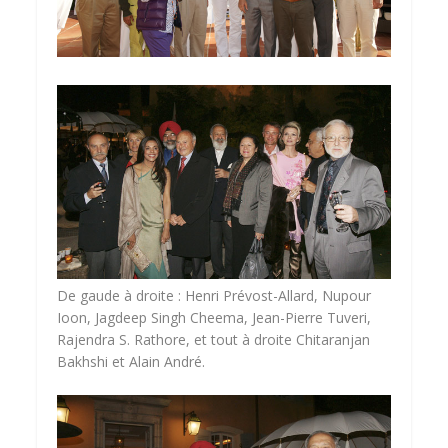
De gaude à droite : Henri Prévost-Allard, Nupour
Ioon, Jagdeep Singh Cheema, Jean-Pierre Tuveri,
Rajendra S. Rathore, et tout à droite Chitaranjan
Bakhshi et Alain André.