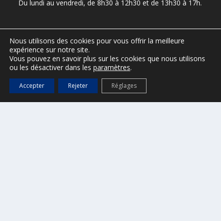
Du lundi au vendredi, de 8h30 à 12h30 et de 13h30 à 17h.
Nous utilisons des cookies pour vous offrir la meilleure
presse@ville-sainttropez.fr
expérience sur notre site.
04 94 55 90 59 / 04 94 55 90 56
Vous pouvez en savoir plus sur les cookies que nous utilisons
ou les désactiver dans les
paramètres
.
Accepter
Rejeter
Réglages
ESPACE VTC – réservé aux VTC
(Accès :
DGS@ville-sainttropez.fr
)
Tel. Police Municipale : 04 94 54 86 65
Port de Saint-Tropez
Office de tourisme de Saint-Tropez
Mentions légales